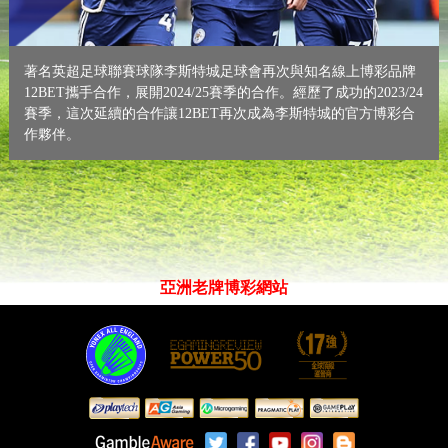
著名英超足球聯賽球隊李斯特城足球會再次與知名線上博彩品牌
12BET攜手合作，展開2024/25賽季的合作。經歷了成功的2023/24
賽季，這次延續的合作讓12BET再次成為李斯特城的官方博彩合
作夥伴。
亞洲老牌博彩網站