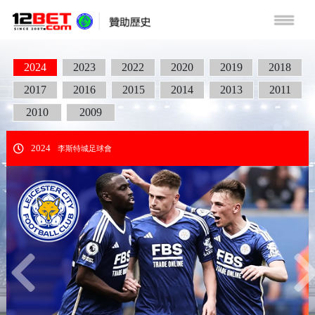
2024
2023
2022
2020
2019
2018
2017
2016
2015
2014
2013
2011
2010
2009
2024
李斯特城足球會