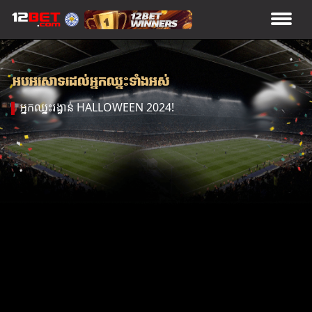
អបអរសាទរដល់អ្នកឈ្នះទាំងអស់
អ្នកឈ្នះរង្វាន់ HALLOWEEN 2024!