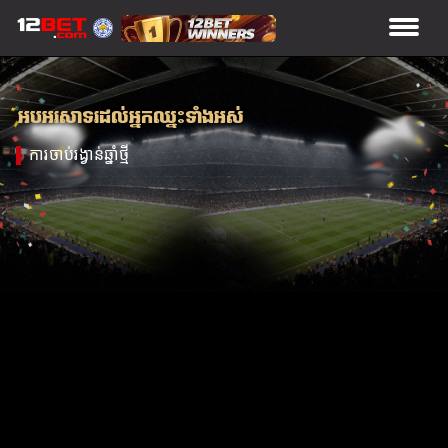
អបអរសាទរដល់អ្នកឈ្នះទាំងអស់
ការចាប់រង្វាន់ឆ្នាំថ្មី