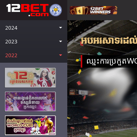
2024
អបអរសាទរដល់អ
2023
2022
ឈ្នះការប្រកួតWOR