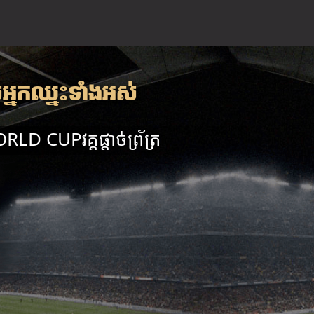
្នកឈ្នះទាំងអស់
LD CUPវគ្គផ្តាច់ព្រ័ត្រ