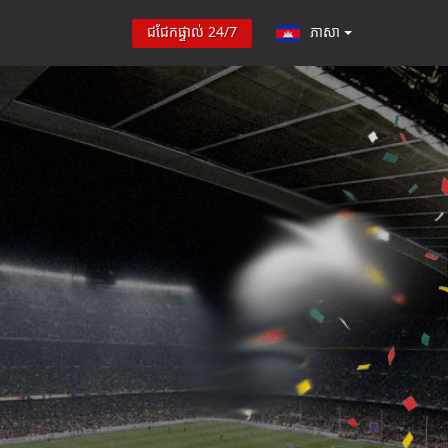
ជជែកផ្ទាល់ 24/7
ភាសា