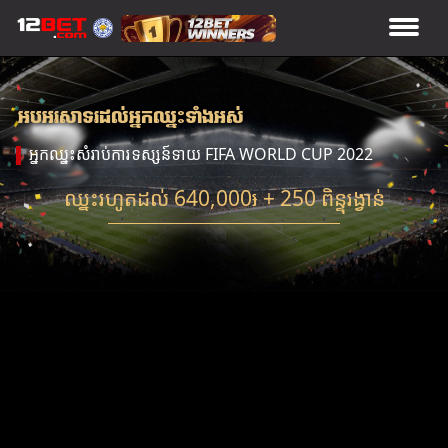
អបអរសាទរដល់អ្នកឈ្នះទាំងអស់
អ្នកឈ្នះសំរាប់ការទស្សន៍ទាយ FIFA WORLD CUP 2022
ឈ្នះរហូតដល់ 640,000៛ + 250 ពិន្ទុរង្វាន់