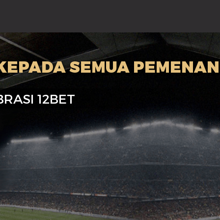
KEPADA SEMUA PEMENAN
BRASI 12BET